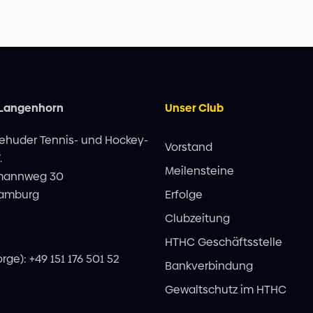
 Langenhorn
Unser Club
ehuder Tennis- und Hockey-
Vorstand
.
Meilensteine
mannweg 30
Hamburg
Erfolge
Clubzeitung
HTHC Geschäftsstelle
orge): +49 151 176 501 52
Bankverbindung
Gewaltschutz im HTHC