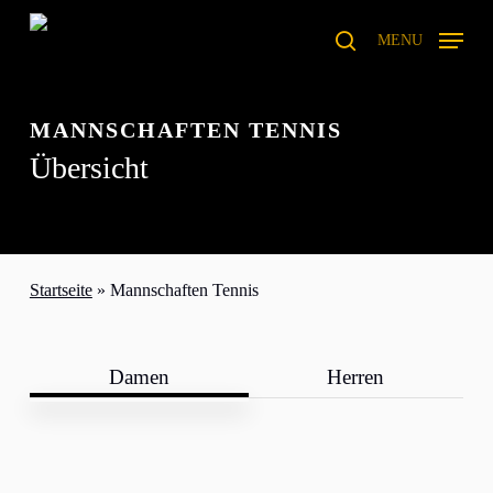
Skip
to
MENU
search
main
content
MANNSCHAFTEN TENNIS
Übersicht
Startseite
»
Mannschaften Tennis
Damen
Herren