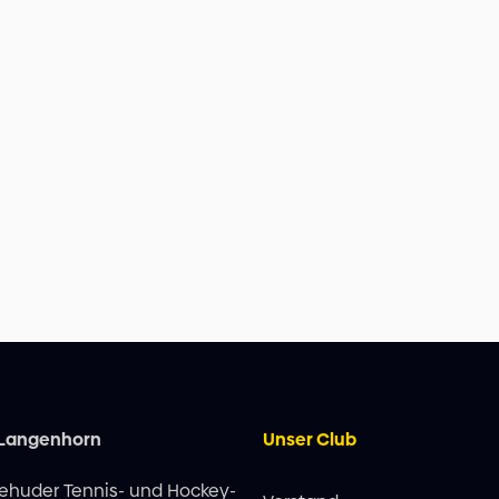
 Langenhorn
Unser Club
ehuder Tennis- und Hockey-