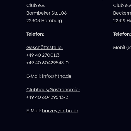
Club e.V.
Club e.V
Barmbeker Str. 106
Becker
22303 Hamburg
22419 
Telefon:
Telefon:
Geschäftsstelle:
Mobil (J
+49 40 2700113
+49 40 60429543-0
E-Mail:
info@hthc.de
Clubhaus/Gastronomie:
+49 40 60429543-2
E-Mail:
harvey@hthc.de