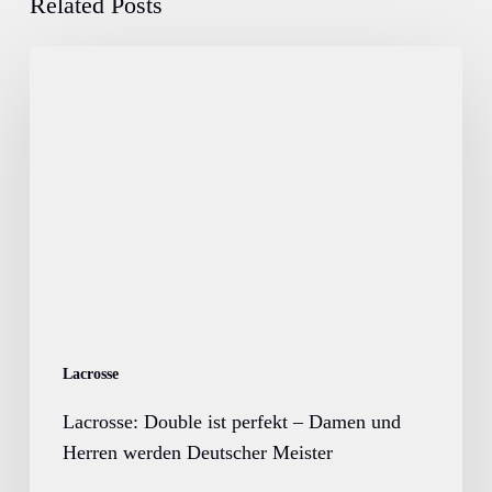
Related Posts
Lacrosse:
Double
ist
perfekt
–
Damen
und
Herren
werden
Deutscher
Meister
Lacrosse
Lacrosse: Double ist perfekt – Damen und
Herren werden Deutscher Meister