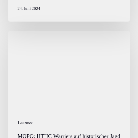
24. Juni 2024
MOPO:
HTHC
Warriers
auf
historischer
Jagd
Lacrosse
MOPO: HTHC Warriers auf historischer Jagd