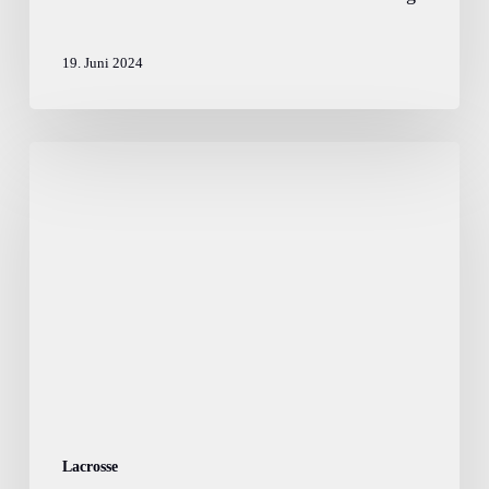
19. Juni 2024
Lacrosse:
Zwei
Titel
für
den
HTHC
Lacrosse