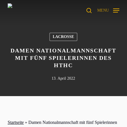
Skip
to
MENU
search
main
content
LACROSSE
DAMEN NATIONALMANNSCHAFT
MIT FÜNF SPIELERINNEN DES
HTHC
13. April 2022
Startseite
»
Damen Nationalmannschaft mit fünf Spielerinnen