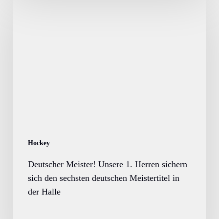
Deutscher
Meister!
Unsere
1.
Herren
sichern
sich
den
sechsten
deutschen
Meistertitel
in
Hockey
der
Deutscher Meister! Unsere 1. Herren sichern
Halle
sich den sechsten deutschen Meistertitel in
der Halle