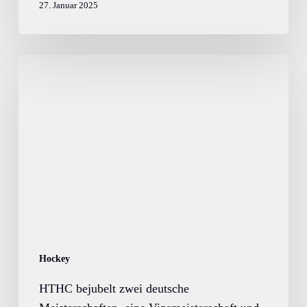
27. Januar 2025
HTHC
bejubelt
zwei
deutsche
Meisterschaften,
eine
Vizemeisterschaft
und
eine
Bronzemedaille
Hockey
HTHC bejubelt zwei deutsche