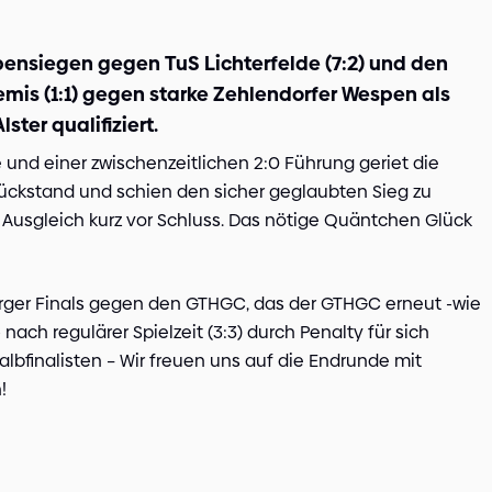
ensiegen gegen TuS Lichterfelde (7:2) und den
mis (1:1) gegen starke Zehlendorfer Wespen als
ter qualifiziert.
 und einer zwischenzeitlichen 2:0 Führung geriet die
 Rückstand und schien den sicher geglaubten Sieg zu
n Ausgleich kurz vor Schluss. Das nötige Quäntchen Glück
rger Finals gegen den GTHGC, das der GTHGC erneut -wie
ach regulärer Spielzeit (3:3) durch Penalty für sich
lbfinalisten – Wir freuen uns auf die Endrunde mit
!