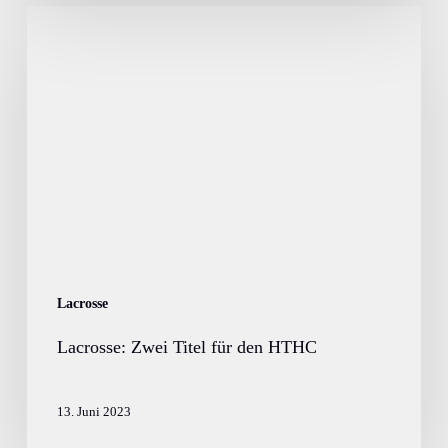
Lacrosse:
Zwei
Titel
für
den
HTHC
Lacrosse
Lacrosse: Zwei Titel für den HTHC
13. Juni 2023