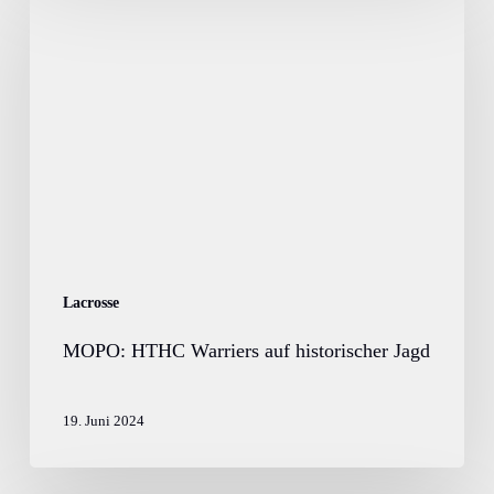
HTHC
Warriers
auf
historischer
Jagd
Lacrosse
MOPO: HTHC Warriers auf historischer Jagd
19. Juni 2024