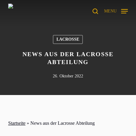
Skip
to
MENU
search
main
content
LACROSSE
NEWS AUS DER LACROSSE
ABTEILUNG
26. Oktober 2022
Startseite
»
News aus der Lacrosse Abteilung