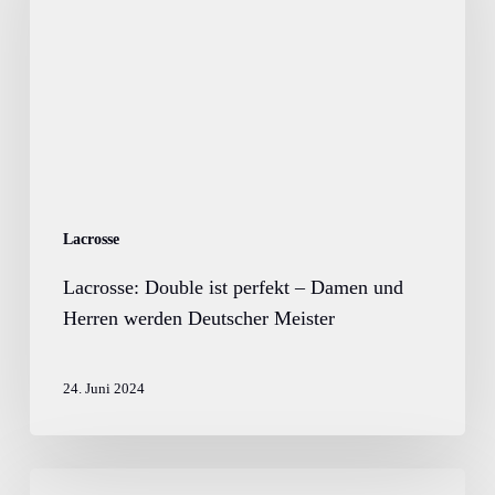
perfekt
–
Damen
und
Herren
werden
Deutscher
Meister
Lacrosse
Lacrosse: Double ist perfekt – Damen und
Herren werden Deutscher Meister
24. Juni 2024
MOPO: