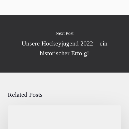
Next Post
Unsere Hockeyjugend 2022 – ein
historischer Erfolg!
Related Posts
Lacrosse:
Double
ist