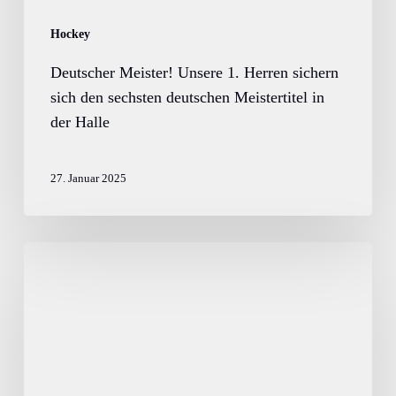
Meistertitel
in
Hockey
der
Deutscher Meister! Unsere 1. Herren sichern
Halle
sich den sechsten deutschen Meistertitel in
der Halle
27. Januar 2025
HTHC
bejubelt
zwei
deutsche
Meisterschaften,
eine
Vizemeisterschaft