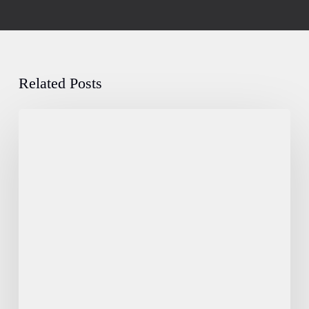
Related Posts
HTHC-
Damen
sind
Deutscher
Meister
2025!