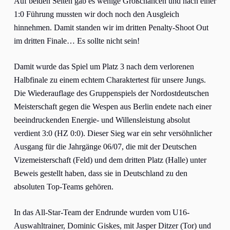
Auf beiden Seiten gab es wenige Großchancen und nach einer
1:0 Führung mussten wir doch noch den Ausgleich
hinnehmen. Damit standen wir im dritten Penalty-Shoot Out
im dritten Finale… Es sollte nicht sein!
Damit wurde das Spiel um Platz 3 nach dem verlorenen
Halbfinale zu einem echtem Charaktertest für unsere Jungs.
Die Wiederauflage des Gruppenspiels der Nordostdeutschen
Meisterschaft gegen die Wespen aus Berlin endete nach einer
beeindruckenden Energie- und Willensleistung absolut
verdient 3:0 (HZ 0:0). Dieser Sieg war ein sehr versöhnlicher
Ausgang für die Jahrgänge 06/07, die mit der Deutschen
Vizemeisterschaft (Feld) und dem dritten Platz (Halle) unter
Beweis gestellt haben, dass sie in Deutschland zu den
absoluten Top-Teams gehören.
In das All-Star-Team der Endrunde wurden vom U16-
Auswahltrainer, Dominic Giskes, mit Jasper Ditzer (Tor) und