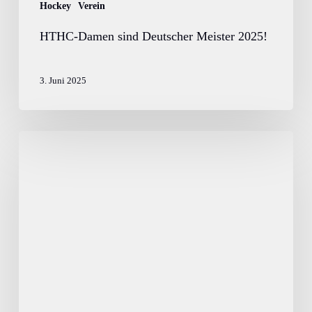
Hockey
Verein
HTHC-Damen sind Deutscher Meister 2025!
3. Juni 2025
Deutscher
Meister!
Unsere
1.
Herren
sichern
sich
den
sechsten
deutschen